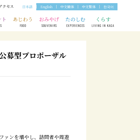
アクセス
日本語
English
中文簡体
中文繁体
한국어
ント
あじわう
おみやげ
たのしむ
くらす
TS
FOOD
SOUVENIRS
EXPERIENCES
LIVING IN KAGA
公募型プロポーザル
ファンを増やし、訪問者や周遊