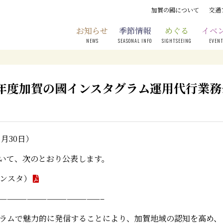
加賀の國について
交通
お知らせ
季節情報
めぐる
イベ
NEWS
SEASONAL INFO
SIGHTSEEING
EVEN
年度加賀の國インスタグラム運用代行業務
月30日）
いて、次のとおり公表します。
インスタ）
———————————————–
ラムで魅力的に発信することにより、加賀地域の認知を高め、