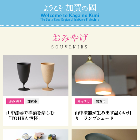
おみやげ
SOUVENIRS
おみやげ
おみやげ
加賀市
加賀市
山中漆器で洋酒を楽しむ
山中漆器が生み出す温かい灯
「TOHKA 酒杯」
り ランプシェード