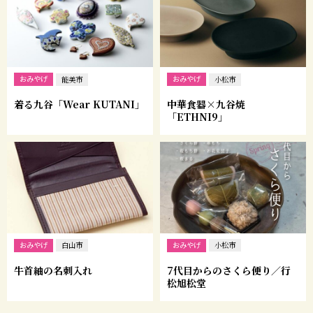
おみやげ
おみやげ
能美市
小松市
着る九谷「Wear KUTANI」
中華食器×九谷焼
「ETHNI9」
おみやげ
おみやげ
白山市
小松市
牛首紬の名刺入れ
7代目からのさくら便り／行
松旭松堂