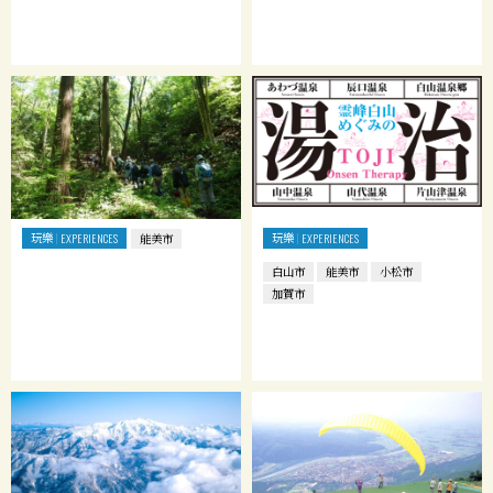
玩樂
玩樂
EXPERIENCES
能美市
EXPERIENCES
白山市
能美市
小松市
加賀市