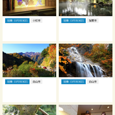
玩樂
玩樂
EXPERIENCES
小松市
EXPERIENCES
加賀市
玩樂
玩樂
EXPERIENCES
白山市
EXPERIENCES
白山市