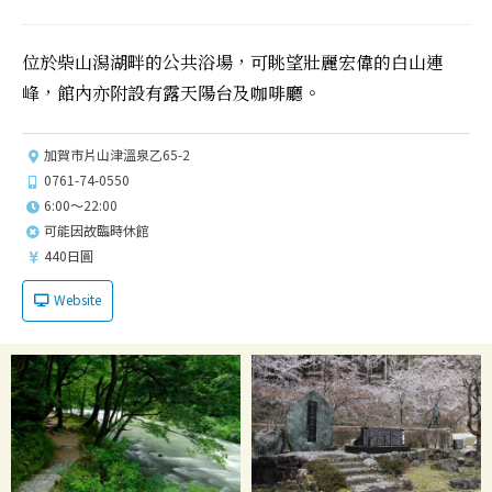
位於柴山潟湖畔的公共浴場，可眺望壯麗宏偉的白山連
峰，館內亦附設有露天陽台及咖啡廳。
加賀市片山津溫泉乙65-2
0761-74-0550
6:00〜22:00
可能因故臨時休館
440日圓
Website