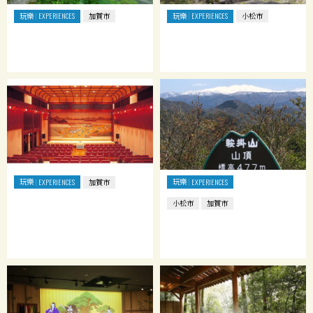
玩樂
玩樂
EXPERIENCES
加賀市
EXPERIENCES
小松市
玩樂
玩樂
EXPERIENCES
加賀市
EXPERIENCES
小松市
加賀市