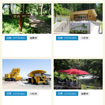
玩樂
玩樂
EXPERIENCES
加賀市
EXPERIENCES
小松市
玩樂
玩樂
EXPERIENCES
小松市
EXPERIENCES
加賀市