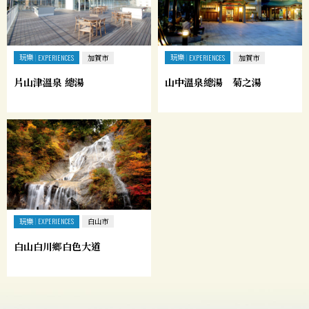
玩樂
玩樂
EXPERIENCES
加賀市
EXPERIENCES
加賀市
片山津溫泉 總湯
山中溫泉總湯 菊之湯
玩樂
EXPERIENCES
白山市
白山白川鄉白色大道