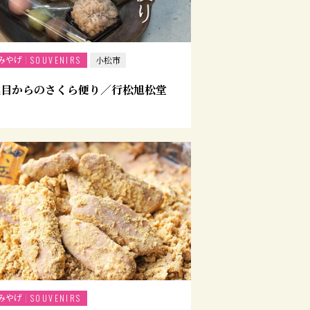
みやげ
SOUVENIRS
小松市
代目からのさくら便り／行松旭松堂
みやげ
SOUVENIRS