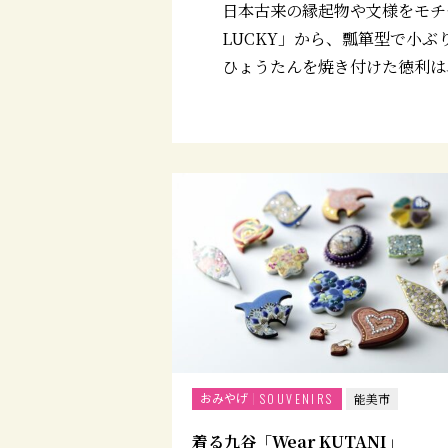
日本古来の縁起物や文様をモチ
LUCKY」から、瓢箪型で小
ひょうたんを焼き付けた徳利は
おみやげ
SOUVENIRS
能美市
着る九谷「Wear KUTANI」