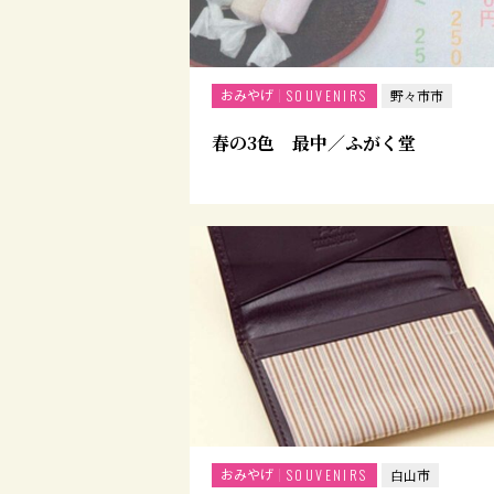
おみやげ
SOUVENIRS
野々市市
春の3色 最中／ふがく堂
おみやげ
SOUVENIRS
白山市