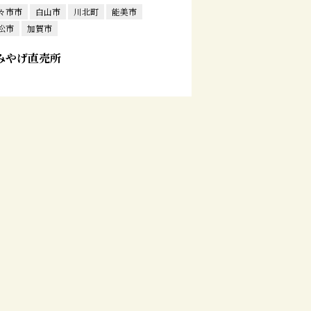
々市市
白山市
川北町
能美市
松市
加賀市
みやげ直売所