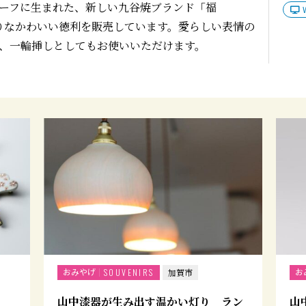
ーフに生まれた、新しい九谷焼ブランド「福
ぶりなかわいい徳利を販売しています。愛らしい表情の
、一輪挿しとしてもお使いいただけます。
おみやげ
お
SOUVENIRS
加賀市
山中漆器が生み出す温かい灯り ラン
山