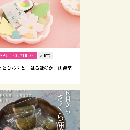
みやげ
SOUVENIRS
加賀市
っとひらくと はるほのか／山海堂