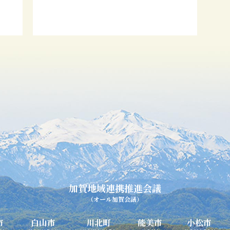
加賀地域連携推進会議
（オール加賀会議）
市
白山市
川北町
能美市
小松市