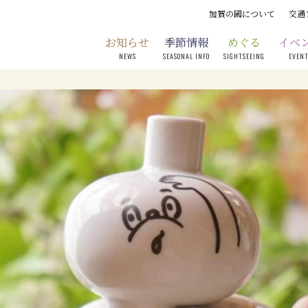
加賀の國について
交通
お知らせ
季節情報
めぐる
イベ
NEWS
SEASONAL INFO
SIGHTSEEING
EVEN