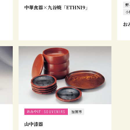
野
中華食器×九谷焼「ETHNI9」
小
お
おみやげ
SOUVENIRS
加賀市
山中漆器