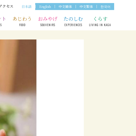
アクセス
日本語
English
中文簡体
中文繁体
한국어
ント
あじわう
おみやげ
たのしむ
くらす
TS
FOOD
SOUVENIRS
EXPERIENCES
LIVING IN KAGA