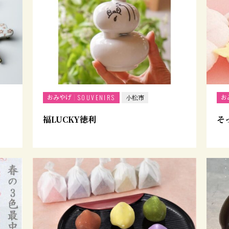
おみやげ
お
SOUVENIRS
小松市
福LUCKY徳利
そ