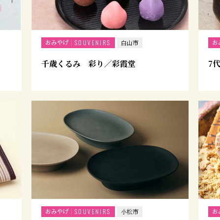
おみやげ
お
SOUVENIRS
白山市
千歳くるみ 彩り／彩霞堂
7
おみやげ
お
SOUVENIRS
小松市