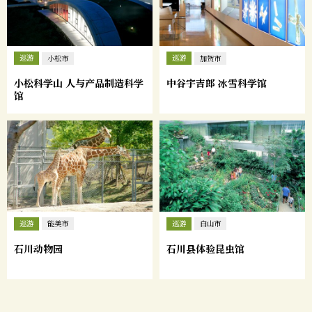
巡游
巡游
小松市
加贺市
小松科学山 人与产品制造科学
中谷宇吉郎 冰雪科学馆
馆
巡游
巡游
能美市
白山市
石川动物园
石川县体验昆虫馆