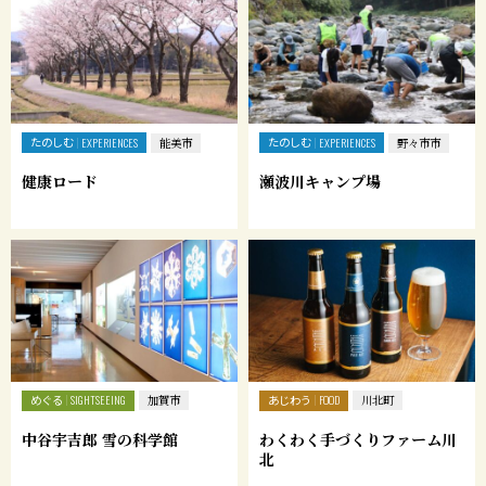
たのしむ
たのしむ
EXPERIENCES
能美市
EXPERIENCES
野々市市
健康ロード
瀬波川キャンプ場
めぐる
あじわう
SIGHTSEEING
加賀市
FOOD
川北町
中谷宇吉郎 雪の科学館
わくわく手づくりファーム川
北