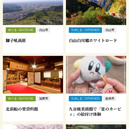
めぐる
たのしむ
SIGHTSEEING
白山市
EXPERIENCES
白山市
獅子吼高原
白山白川郷ホワイトロード
めぐる
たのしむ
SIGHTSEEING
加賀市
EXPERIENCES
能美市
北前船の里資料館
九谷焼美術館で「星のカービ
ィ」の絵付け体験