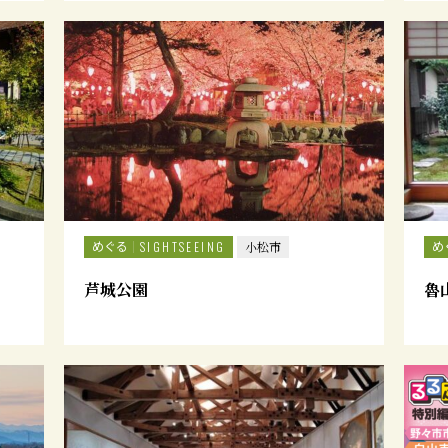
めぐる
め
SIGHTSEEING
小松市
芦城公園
魯