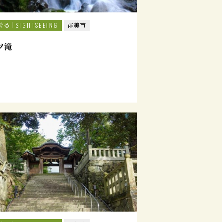
ぐる
SIGHTSEEING
能美市
ツ滝