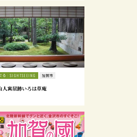
ぐる
SIGHTSEEING
加賀市
山人寓居跡いろは草庵