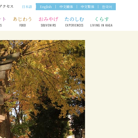
アクセス
日本語
English
中文簡体
中文繁体
한국어
ント
あじわう
おみやげ
たのしむ
くらす
TS
FOOD
SOUVENIRS
EXPERIENCES
LIVING IN KAGA