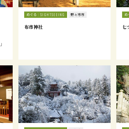
めぐる
め
SIGHTSEEING
野々市市
布市神社
七
」