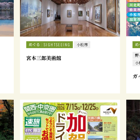
めぐる
め
SIGHTSEEING
小松市
野
宮本三郎美術館
小
ガ