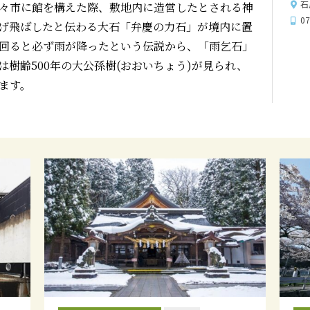
石
々市に館を構えた際、敷地内に造営したとされる神
0
げ飛ばしたと伝わる大石「弁慶の力石」が境内に置
回ると必ず雨が降ったという伝説から、「雨乞石」
樹齢500年の大公孫樹(おおいちょう)が見られ、
ます。