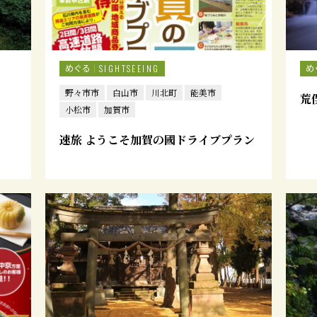
めぐる
め
SIGHTSEEING
野々市市
白山市
川北町
能美市
荒
小松市
加賀市
速旅 ようこそ加賀の國ドライブプラン