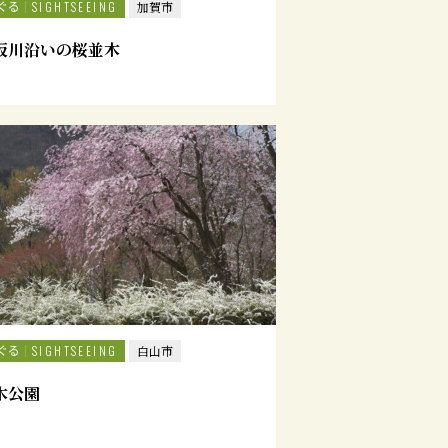
ぐる
SIGHTSEEING
加賀市
坂川沿いの桜並木
ぐる
SIGHTSEEING
白山市
木公園