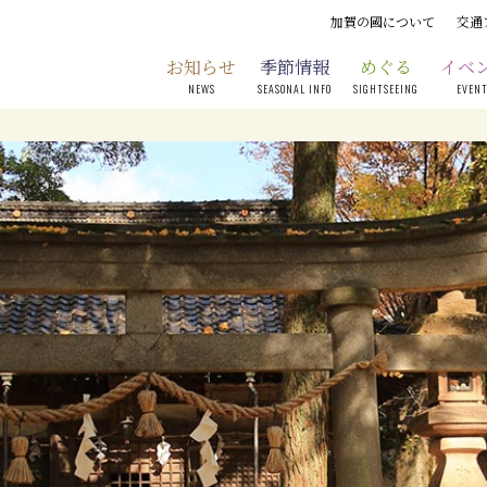
加賀の國について
交通
お知らせ
季節情報
めぐる
イベ
NEWS
SEASONAL INFO
SIGHTSEEING
EVEN