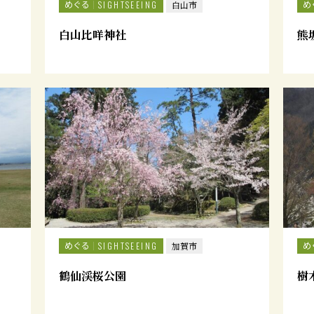
めぐる
め
SIGHTSEEING
白山市
白山比咩神社
熊
めぐる
め
SIGHTSEEING
加賀市
鶴仙渓桜公園
樹