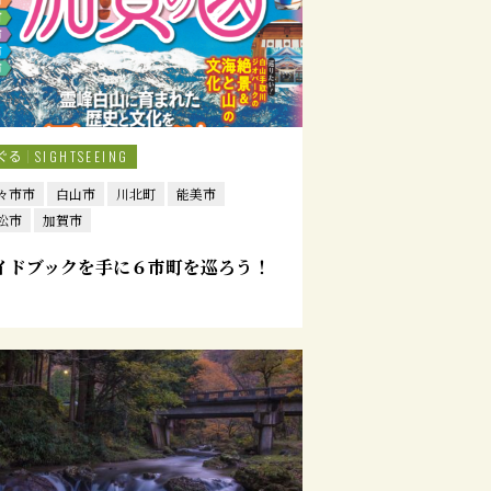
ぐる
SIGHTSEEING
々市市
白山市
川北町
能美市
松市
加賀市
イドブックを手に６市町を巡ろう！