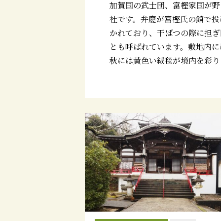
加賀国の武士団、富樫家国が野
社です。弁慶が富樫氏の館で投
かれており、干ばつの際に担ぎ
とも呼ばれています。敷地内には
秋には黄色い絨毯が境内を彩り