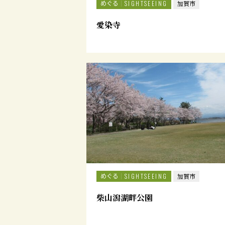
めぐる
SIGHTSEEING
加賀市
愛染寺
めぐる
SIGHTSEEING
加賀市
柴山潟湖畔公園