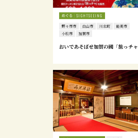
めぐる
SIGHTSEEING
野々市市
白山市
川北町
能美市
小松市
加賀市
おいであそばせ加賀の國「旅っチャ