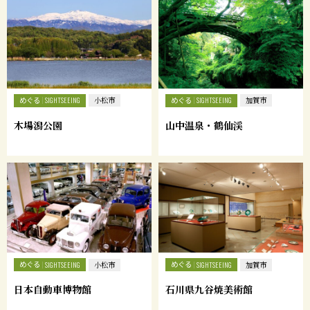
めぐる
めぐる
SIGHTSEEING
小松市
SIGHTSEEING
加賀市
木場潟公園
山中温泉・鶴仙渓
めぐる
めぐる
SIGHTSEEING
小松市
SIGHTSEEING
加賀市
日本自動車博物館
石川県九谷焼美術館