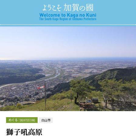
めぐる
SIGHTSEEING
白山市
獅子吼高原