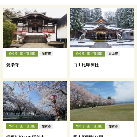
めぐる
めぐる
SIGHTSEEING
加賀市
SIGHTSEEING
白山市
愛染寺
白山比咩神社
めぐる
めぐる
SIGHTSEEING
加賀市
SIGHTSEEING
加賀市