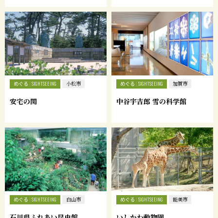
めぐる
めぐる
SIGHTSEEING
小松市
SIGHTSEEING
加賀市
安宅の関
中谷宇吉郎 雪の科学館
めぐる
めぐる
SIGHTSEEING
白山市
SIGHTSEEING
能美市
石川県ふれあい昆虫館
いしかわ動物園