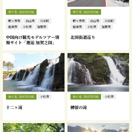
めぐる
めぐる
SIGHTSEEING
SIGHTSEEING
野々市市
白山市
川北町
野々市市
白山市
川北町
能美市
小松市
加賀市
能美市
小松市
加賀市
中国向け観光モデルツアー情
北国街道巡り
報サイト「邂逅 加賀之国」
めぐる
めぐる
SIGHTSEEING
小松市
SIGHTSEEING
小松市
十二ヶ滝
鱒留の滝