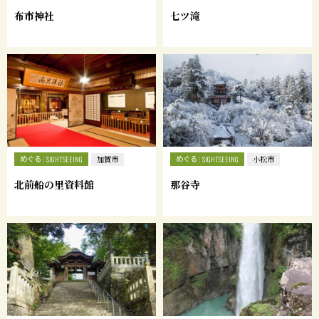
布市神社
七ツ滝
めぐる
めぐる
SIGHTSEEING
加賀市
SIGHTSEEING
小松市
北前船の里資料館
那谷寺