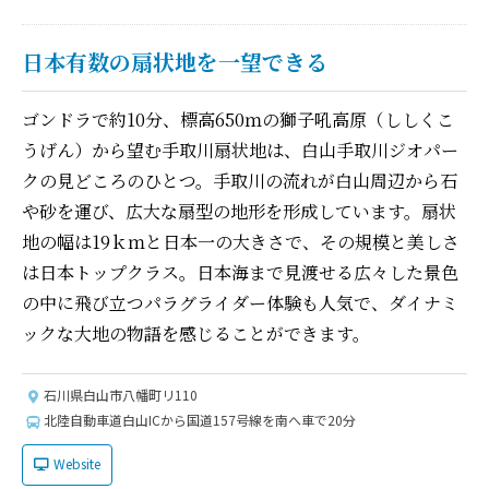
日本有数の扇状地を一望できる
ゴンドラで約10分、標高650ｍの獅子吼高原（ししくこ
うげん）から望む手取川扇状地は、白山手取川ジオパー
クの見どころのひとつ。手取川の流れが白山周辺から石
や砂を運び、広大な扇型の地形を形成しています。扇状
地の幅は19ｋｍと日本一の大きさで、その規模と美しさ
は日本トップクラス。日本海まで見渡せる広々した景色
の中に飛び立つパラグライダー体験も人気で、ダイナミ
ックな大地の物語を感じることができます。
石川県白山市八幡町リ110
北陸自動車道白山ICから国道157号線を南へ車で20分
Website