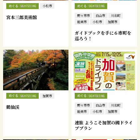
めぐる
めぐる
SIGHTSEEING
小松市
SIGHTSEEING
野々市市
白山市
川北町
宮本三郎美術館
能美市
小松市
加賀市
ガイドブックを手に６市町を
巡ろう！
めぐる
めぐる
SIGHTSEEING
加賀市
SIGHTSEEING
野々市市
白山市
川北町
鶴仙渓
能美市
小松市
加賀市
速旅 ようこそ加賀の國ドライ
ブプラン