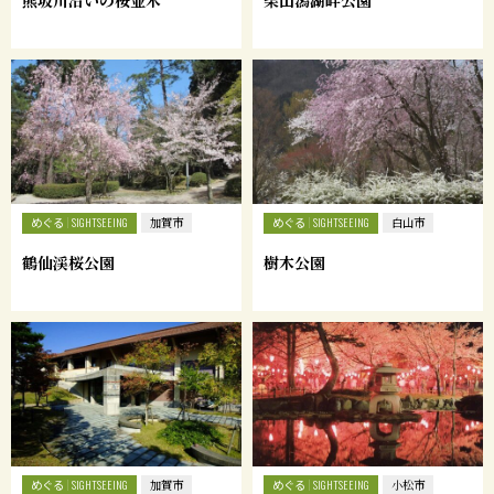
熊坂川沿いの桜並木
柴山潟湖畔公園
めぐる
めぐる
SIGHTSEEING
加賀市
SIGHTSEEING
白山市
鶴仙渓桜公園
樹木公園
めぐる
めぐる
SIGHTSEEING
加賀市
SIGHTSEEING
小松市