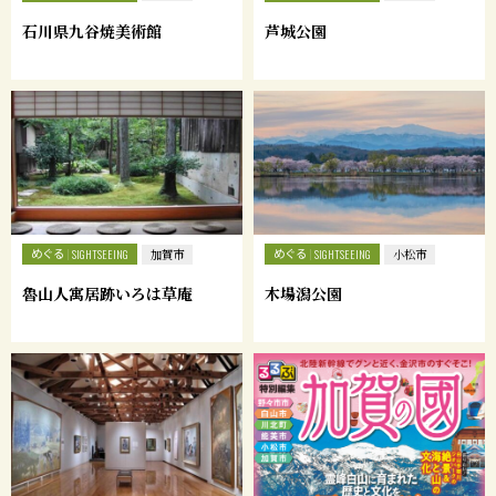
石川県九谷焼美術館
芦城公園
めぐる
めぐる
SIGHTSEEING
加賀市
SIGHTSEEING
小松市
魯山人寓居跡いろは草庵
木場潟公園