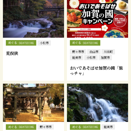
めぐる
めぐる
SIGHTSEEING
小松市
SIGHTSEEING
野々市市
白山市
川北町
荒俣狭
能美市
小松市
加賀市
おいであそばせ加賀の國「旅
っチャ」
めぐる
めぐる
SIGHTSEEING
野々市市
SIGHTSEEING
能美市