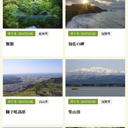
めぐる
めぐる
SIGHTSEEING
能美市
SIGHTSEEING
加賀市
蟹淵
加佐の岬
めぐる
めぐる
SIGHTSEEING
白山市
SIGHTSEEING
加賀市
獅子吼高原
柴山潟