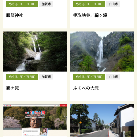
めぐる
めぐる
SIGHTSEEING
加賀市
SIGHTSEEING
白山市
服部神社
手取峡谷／綿ヶ滝
めぐる
めぐる
SIGHTSEEING
加賀市
SIGHTSEEING
白山市
鶴ケ滝
ふくべの大滝