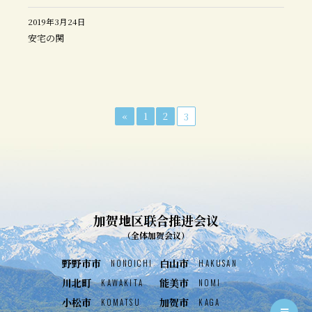
2019年3月24日
安宅の関
«
1
2
3
加贺地区联合推进会议
（全体加贺会议）
野野市市
白山市
NONOICHI
HAKUSAN
川北町
能美市
KAWAKITA
NOMI
小松市
加贺市
KOMATSU
KAGA