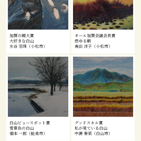
加賀の國大賞
オール加賀会議会長賞
大好きな白山
燃ゆる朝
水谷 羽珠（小松市）
南出 洋子（小松市）
白山ビュースポット賞
グッドスキル賞
雪景色の白山
私が見ている白山
畑本 一郎（能美市）
中源 奏菜（白山市）