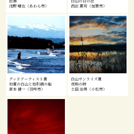
出漁
白山の日の出
浅野 晴也（あわら市）
西出 憲司（加賀市）
グッドアーティスト賞
白山サンライズ賞
初夏の白山と地引網の船
夜明の時
宮本 健一（羽咋市）
土田 治男（小松市）