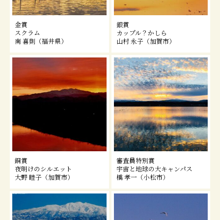
金賞
銀賞
スクラム
カップル？かしら
南 喜則（福井県）
山村 永子（加賀市）
銅賞
審査員特別賞
夜明けのシルエット
宇宙と地球の大キャンパス
大野 睦子（加賀市）
橋 孝一（小松市）