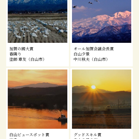
加賀の國大賞
オール加賀会議会長賞
春隣り
白山夕景
塗師 章友（白山市）
中川秋夫（白山市）
白山ビュースポット賞
グッドスキル賞