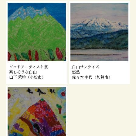
グッドアーティスト賞
白山サンライズ
楽しそうな白山
悠然
山下 茉玲（小松市）
佐々木 幸代（加賀市）