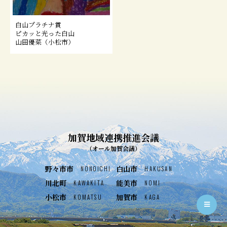
白山プラチナ賞
ピカッと光った白山
山田優菜（小松市）
加賀地域連携推進会議
（オール加賀会議）
野々市市
白山市
NONOICHI
HAKUSAN
川北町
能美市
KAWAKITA
NOMI
小松市
加賀市
KOMATSU
KAGA