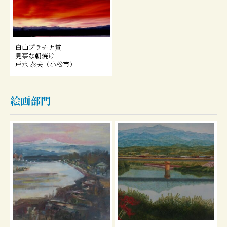
白山プラチナ賞
見事な朝焼け
戸水 泰夫（小松市）
絵画部門