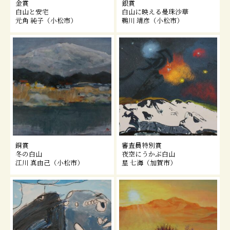
金賞
銀賞
白山と安宅
白山に映える曼珠沙華
元角 純子（小松市）
鵜川 靖彦（小松市）
銅賞
審査員特別賞
冬の白山
夜空にうかぶ白山
江川 真由己（小松市）
星 七海（加賀市）