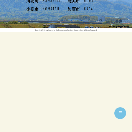
川北町
能美市
KAWAKITA
NOMI
小松市
加賀市
KOMATSU
KAGA
Copyright© Kaga Council for the Promotion of Regional Cooperation. All Rights Reserved.