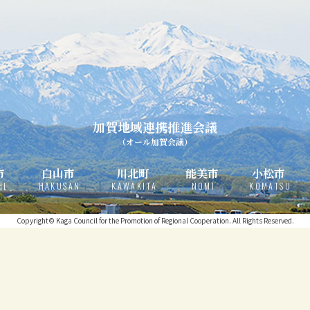
加賀地域連携推進会議
（オール加賀会議）
市
白山市
川北町
能美市
小松市
HI
HAKUSAN
KAWAKITA
NOMI
KOMATSU
Copyright© Kaga Council for the Promotion of Regional Cooperation. All Rights Reserved.