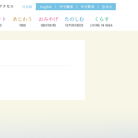
アクセス
日本語
English
中文簡体
中文繁体
한국어
ント
あじわう
おみやげ
たのしむ
くらす
TS
FOOD
SOUVENIRS
EXPERIENCES
LIVING IN KAGA