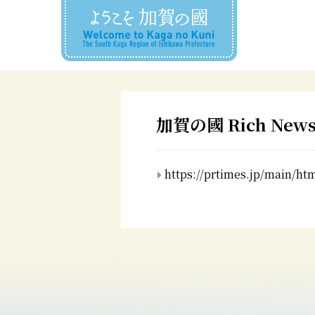
加賀の國 Rich New
https://prtimes.jp/main/ht