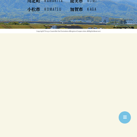
川北町
能美市
KAWAKITA
NOMI
小松市
加賀市
KOMATSU
KAGA
Copyright© Kaga Council for the Promotion of Regional Cooperation. All Rights Reserved.