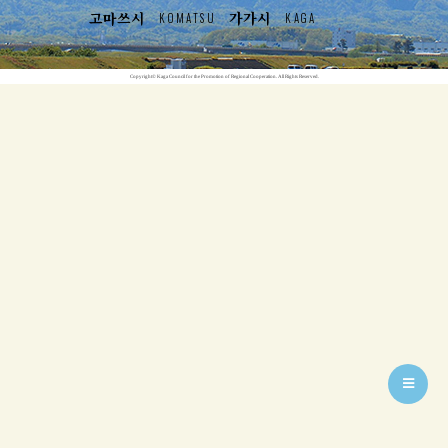
고마쓰시
가가시
KOMATSU
KAGA
Copyright© Kaga Council for the Promotion of Regional Cooperation. All Rights Reserved.