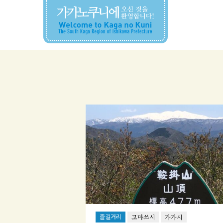
즐길거리
고마쓰시
가가시