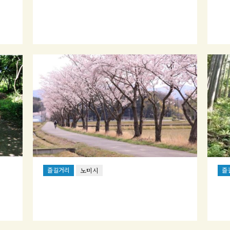
즐길거리
즐
노미시