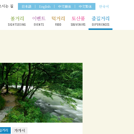
오시는 길
日本語
English
中文簡体
中文繁体
한국어
볼거리
이벤트
먹거리
토산품
즐길거리
SIGHTSEEING
EVENTS
FOOD
SOUVENIRS
EXPERIENCES
길거리
가가시