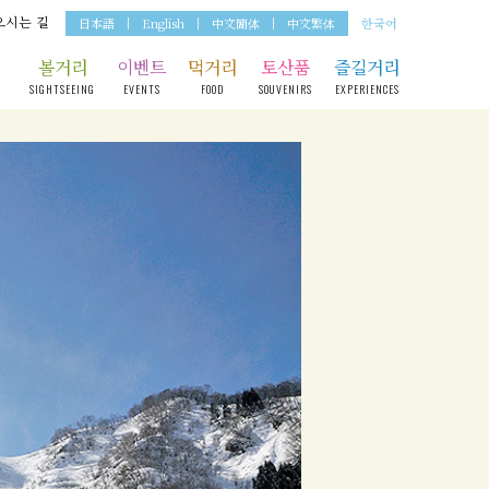
오시는 길
日本語
English
中文簡体
中文繁体
한국어
볼거리
이벤트
먹거리
토산품
즐길거리
SIGHTSEEING
EVENTS
FOOD
SOUVENIRS
EXPERIENCES