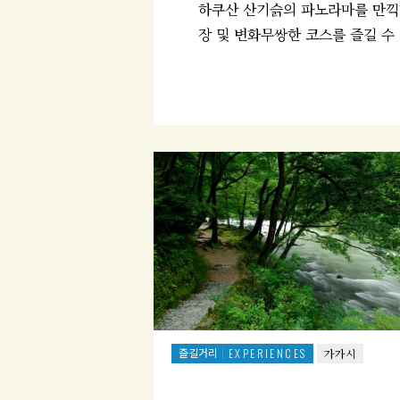
하쿠산 산기슭의 파노라마를 만끽
장 및 변화무쌍한 코스를 즐길 수
즐길거리
EXPERIENCES
가가시