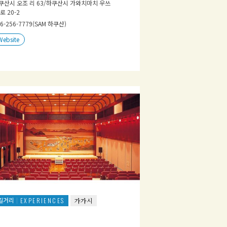
쿠산시 오조 리 63/하쿠산시 가와치마치 우쓰
로 20-2
6-256-7779(SAM 하쿠산)
Website
길거리
EXPERIENCES
가가시