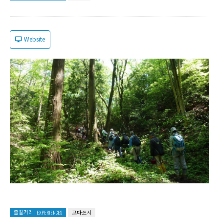
Website
즐길거리
EXPERIENCES
고마쓰시