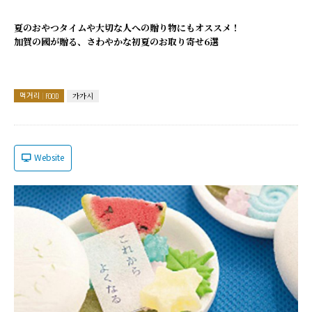
夏のおやつタイムや大切な人への贈り物にもオススメ！
加賀の國が贈る、さわやかな初夏のお取り寄せ6選
먹거리
FOOD
가가시
Website