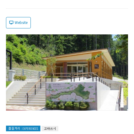
Website
즐길거리
EXPERIENCES
고마쓰시