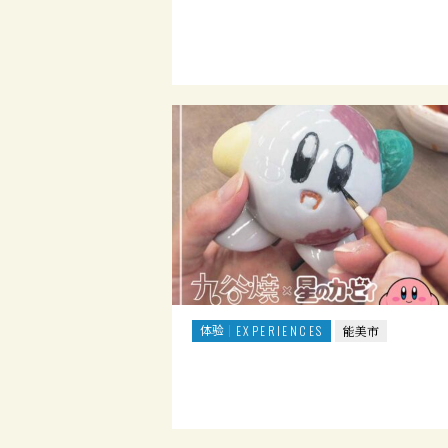
体验
EXPERIENCES
能美市