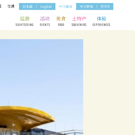
国
交通
日本語
English
中文簡体
中文繁体
한국어
巡游
活动
美食
土特产
体验
SIGHTSEEING
EVENTS
FOOD
SOUVENIRS
EXPERIENCES