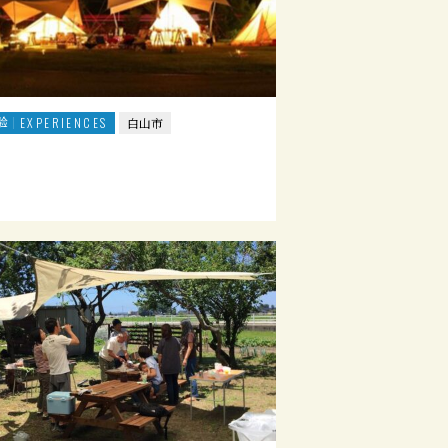
验
EXPERIENCES
白山市