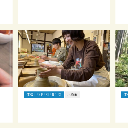
体验
体
EXPERIENCES
小松市