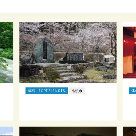
体验
体
EXPERIENCES
小松市