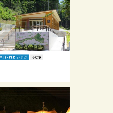
验
EXPERIENCES
小松市