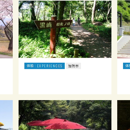
体验
体
EXPERIENCES
加贺市