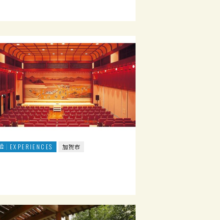
验
EXPERIENCES
加贺市