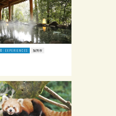
验
EXPERIENCES
加贺市