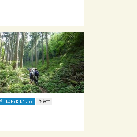
验
EXPERIENCES
能美市