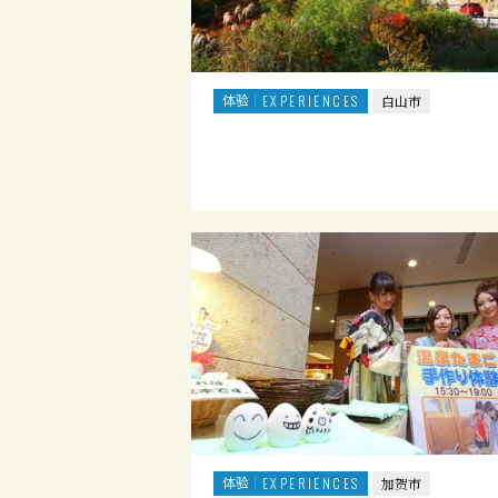
体验
EXPERIENCES
白山市
体验
EXPERIENCES
加贺市