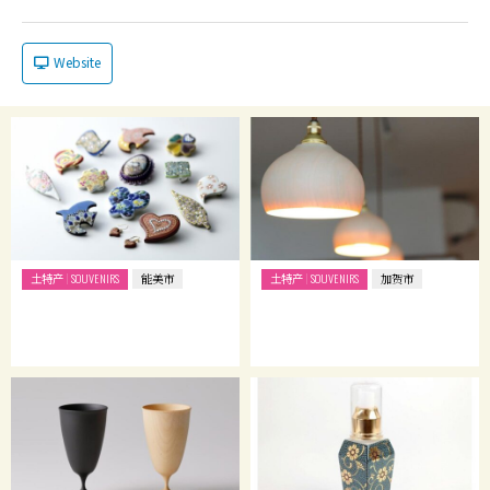
Website
土特产
土特产
SOUVENIRS
能美市
SOUVENIRS
加贺市