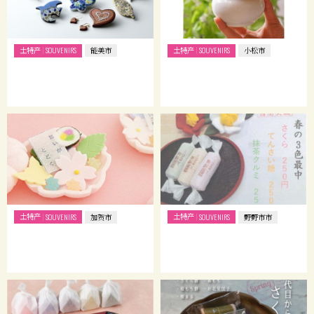
土特产
土特产
SOUVENIRS
能美市
SOUVENIRS
小松市
土特产
土特产
SOUVENIRS
加贺市
SOUVENIRS
野野市市