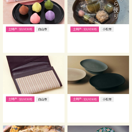
土特产
土特产
SOUVENIRS
白山市
SOUVENIRS
小松市
土特产
土特产
SOUVENIRS
白山市
SOUVENIRS
小松市