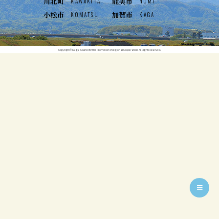
川北町
能美市
KAWAKITA
NOMI
小松市
加賀市
KOMATSU
KAGA
Copyright© Kaga Council for the Promotion of Regional Cooperation. All Rights Reserved.