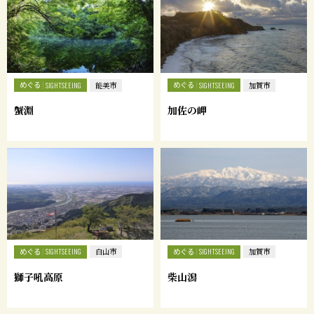
めぐる
めぐる
SIGHTSEEING
能美市
SIGHTSEEING
加賀市
蟹淵
加佐の岬
めぐる
めぐる
SIGHTSEEING
白山市
SIGHTSEEING
加賀市
獅子吼高原
柴山潟