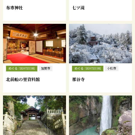
布市神社
七ツ滝
めぐる
めぐる
SIGHTSEEING
加賀市
SIGHTSEEING
小松市
北前船の里資料館
那谷寺