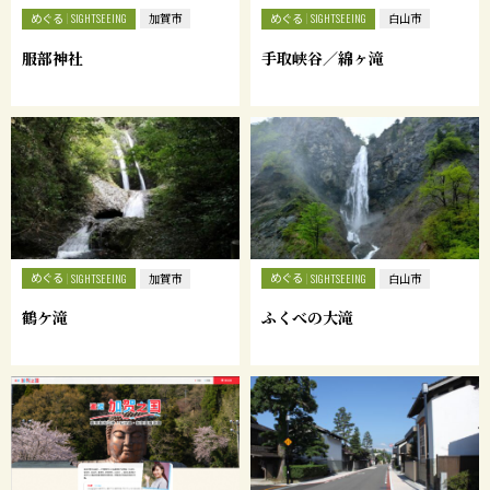
めぐる
めぐる
SIGHTSEEING
加賀市
SIGHTSEEING
白山市
服部神社
手取峡谷／綿ヶ滝
めぐる
めぐる
SIGHTSEEING
加賀市
SIGHTSEEING
白山市
鶴ケ滝
ふくべの大滝