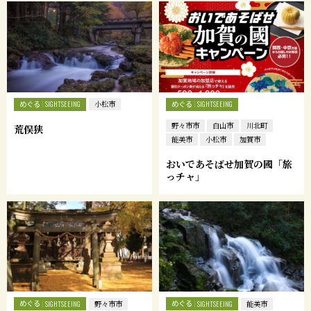
めぐる
めぐる
SIGHTSEEING
小松市
SIGHTSEEING
野々市市
白山市
川北町
荒俣狭
能美市
小松市
加賀市
おいであそばせ加賀の國「旅
っチャ」
めぐる
めぐる
SIGHTSEEING
野々市市
SIGHTSEEING
能美市