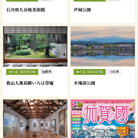
石川県九谷焼美術館
芦城公園
めぐる
めぐる
SIGHTSEEING
加賀市
SIGHTSEEING
小松市
魯山人寓居跡いろは草庵
木場潟公園