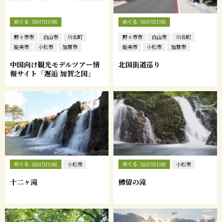
めぐる
めぐる
SIGHTSEEING
SIGHTSEEING
野々市市
白山市
川北町
野々市市
白山市
川北町
能美市
小松市
加賀市
能美市
小松市
加賀市
中国向け観光モデルツアー情
北国街道巡り
報サイト「邂逅 加賀之国」
めぐる
めぐる
SIGHTSEEING
小松市
SIGHTSEEING
小松市
十二ヶ滝
鱒留の滝