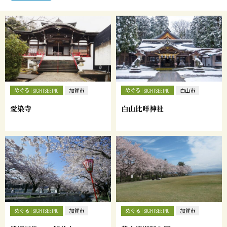
めぐる
めぐる
SIGHTSEEING
加賀市
SIGHTSEEING
白山市
愛染寺
白山比咩神社
めぐる
めぐる
SIGHTSEEING
加賀市
SIGHTSEEING
加賀市