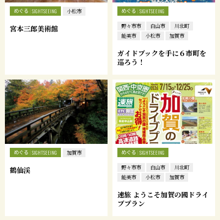
めぐる
めぐる
SIGHTSEEING
小松市
SIGHTSEEING
野々市市
白山市
川北町
宮本三郎美術館
能美市
小松市
加賀市
ガイドブックを手に６市町を
巡ろう！
めぐる
めぐる
SIGHTSEEING
加賀市
SIGHTSEEING
野々市市
白山市
川北町
鶴仙渓
能美市
小松市
加賀市
速旅 ようこそ加賀の國ドライ
ブプラン