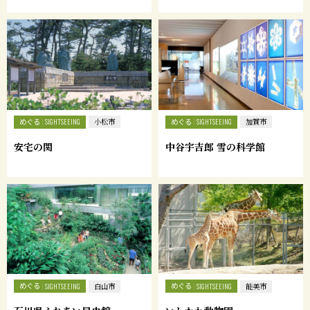
めぐる
めぐる
SIGHTSEEING
小松市
SIGHTSEEING
加賀市
安宅の関
中谷宇吉郎 雪の科学館
めぐる
めぐる
SIGHTSEEING
白山市
SIGHTSEEING
能美市