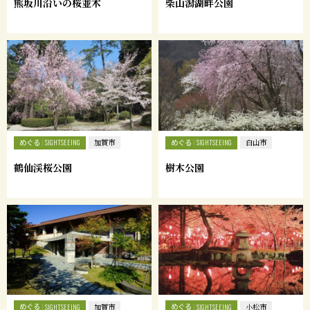
熊坂川沿いの桜並木
柴山潟湖畔公園
めぐる
めぐる
SIGHTSEEING
加賀市
SIGHTSEEING
白山市
鶴仙渓桜公園
樹木公園
めぐる
めぐる
SIGHTSEEING
加賀市
SIGHTSEEING
小松市