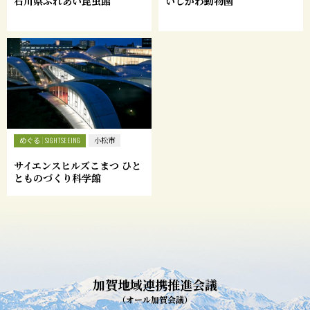
石川県ふれあい昆虫館
いしかわ動物園
めぐる
SIGHTSEEING
小松市
サイエンスヒルズこまつ ひと
とものづくり科学館
加賀地域連携推進会議
（オール加賀会議）