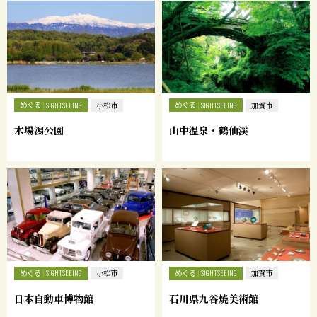
めぐる
めぐる
SIGHTSEEING
小松市
SIGHTSEEING
加賀市
木場潟公園
山中温泉・鶴仙渓
めぐる
めぐる
SIGHTSEEING
小松市
SIGHTSEEING
加賀市
日本自動車博物館
石川県九谷焼美術館