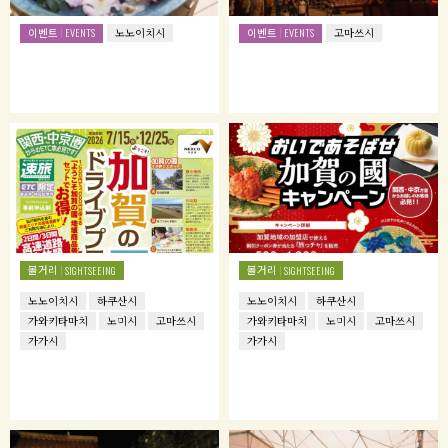
이벤트
이벤트
EVENTS
노노이치시
EVENTS
고마쓰시
볼거리
볼거리
SIGHTSEEING
SIGHTSEEING
노노이치시
하쿠산시
노노이치시
하쿠산시
가와키타마치
노미시
고마쓰시
가와키타마치
노미시
고마쓰시
가가시
가가시