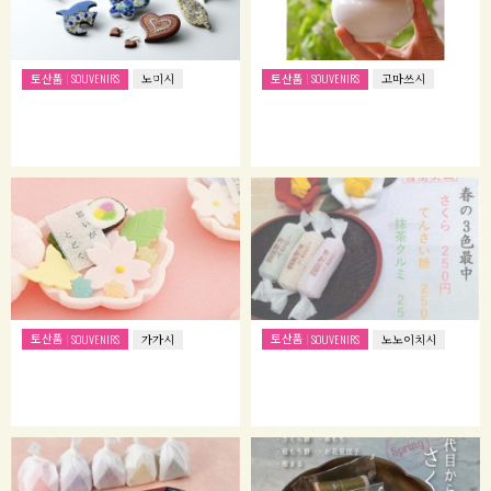
토산품
토산품
SOUVENIRS
노미시
SOUVENIRS
고마쓰시
토산품
토산품
SOUVENIRS
가가시
SOUVENIRS
노노이치시