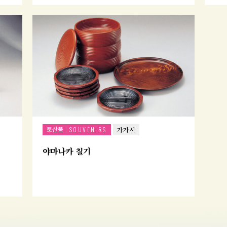
토산품
SOUVENIRS
가가시
야마나카 칠기