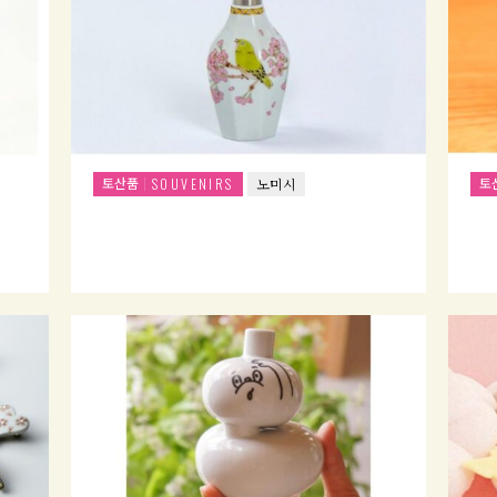
토산품
토
SOUVENIRS
노미시