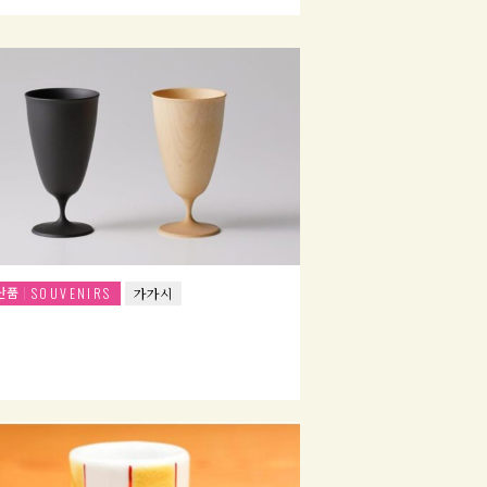
산품
SOUVENIRS
가가시