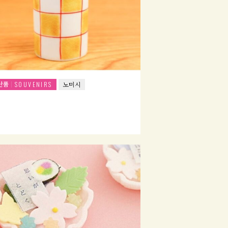
산품
SOUVENIRS
노미시