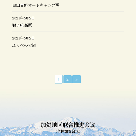
白山吉野オートキャンプ場
2021年6月5日
獅子吼高原
2021年6月5日
ふくべの大滝
2
»
1
加贺地区联合推进会议
（全体加贺会议）