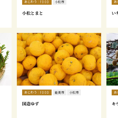
あじわう
あ
FOOD
小松市
小松とまと
い
あじわう
あ
FOOD
能美市
小松市
国造ゆず
キ