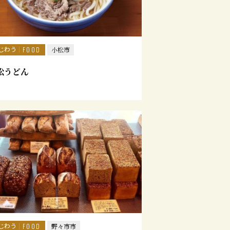
じわう
FOOD
小松市
松うどん
じわう
FOOD
野々市市