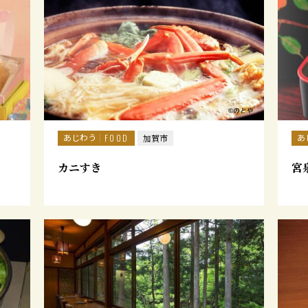
あじわう
あ
FOOD
加賀市
カニすき
宮