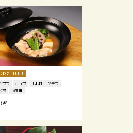
じわう
FOOD
々市市
白山市
川北町
能美市
松市
加賀市
部煮