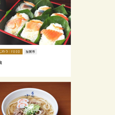
じわう
FOOD
加賀市
泉