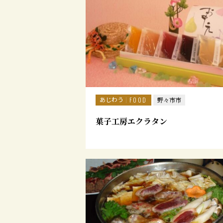
あじわう
FOOD
野々市市
菓子工房エクラタン