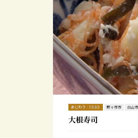
あじわう
FOOD
野々市市
白山
大根寿司