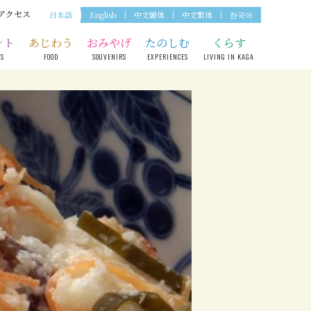
アクセス
日本語
English
中文簡体
中文繁体
한국어
ント
あじわう
おみやげ
たのしむ
くらす
TS
FOOD
SOUVENIRS
EXPERIENCES
LIVING IN KAGA