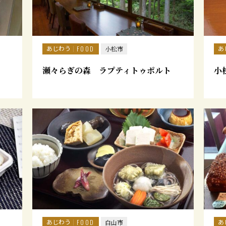
あじわう
あ
FOOD
小松市
瀬々らぎの森 ラプティトゥポルト
小
あじわう
あ
FOOD
白山市