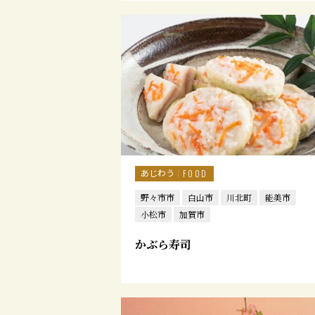
あじわう
FOOD
野々市市
白山市
川北町
能美市
小松市
加賀市
かぶら寿司