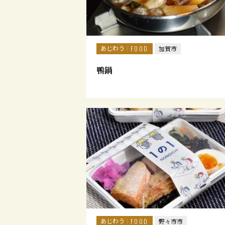
あじわう
FOOD
加賀市
鴨鍋
あじわう
FOOD
野々市市