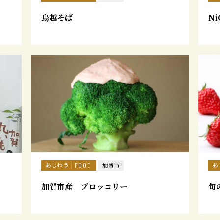
鳥越そば
N
あじわう
あ
FOOD
加賀市
加賀市産 ブロッコリー
旬