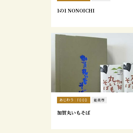
1の1 NONOICHI
あじわう
FOOD
能美市
加賀丸いもそば