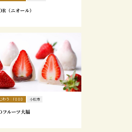
iOR（ニオール）
じわう
FOOD
小松市
のフルーツ大福