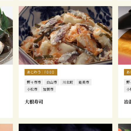
あじわう
あ
FOOD
野々市市
白山市
川北町
能美市
野
小松市
加賀市
小
大根寿司
治