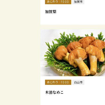
あじわう
FOOD
加賀市
加賀梨
あじわう
FOOD
白山市
木滑なめこ