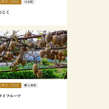
じわう
FOOD
川北町
ちじく
じわう
FOOD
野々市市
ウイフルーツ