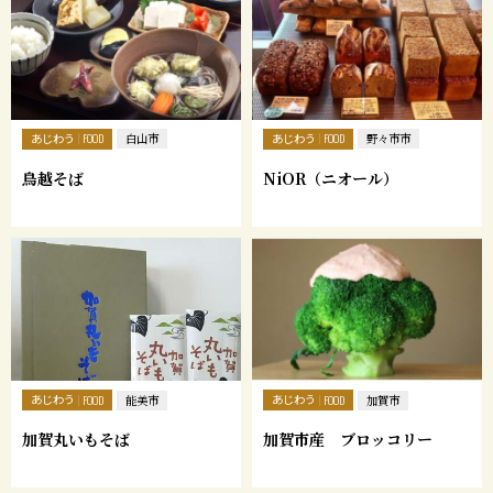
あじわう
あじわう
FOOD
白山市
FOOD
野々市市
鳥越そば
NiOR（ニオール）
あじわう
あじわう
FOOD
能美市
FOOD
加賀市
加賀丸いもそば
加賀市産 ブロッコリー