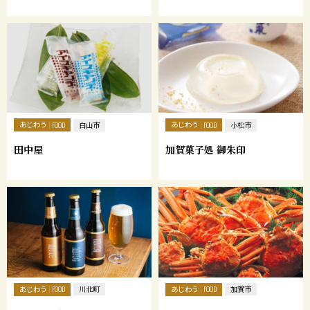
あじわう
あじわう
FOOD
白山市
FOOD
小松市
田中屋
加賀菓子処 御朱印
あじわう
あじわう
FOOD
川北町
FOOD
加賀市