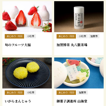
あじわう
あじわう
FOOD
小松市
FOOD
小松市
加賀市
旬のフルーツ大福
加賀棒茶 丸八製茶場
あじわう
あじわう
FOOD
小松市
FOOD
加賀市
いがらまんじゅう
御菓子調進所 山海堂