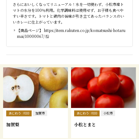
さらにおいしくなってリニューアル！水を一切使わず、小松市産ト
マトの水分を100％利用。化学調味料は使用せず、お子様も食べや
すい辛さです。トマトと鶏肉の旨味が引き立てあったバランスのい
いカレーに仕上がっています。
【商品ページ】
https://item.rakuten.co.jp/komatsushi-hotaru
mai/10000067/
あじわう
あじわう
FOOD
加賀市
FOOD
小松市
加賀梨
小松とまと