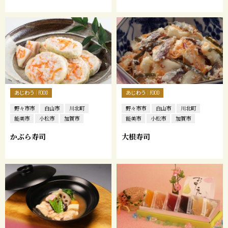
あじわう
あじわう
FOOD
FOOD
野々市市
白山市
川北町
野々市市
白山市
川北町
能美市
小松市
加賀市
能美市
小松市
加賀市
かぶら寿司
大根寿司