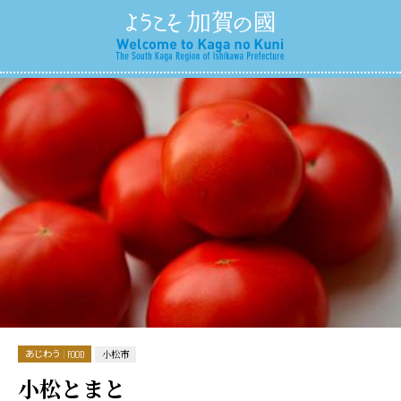
あじわう
FOOD
小松市
小松とまと