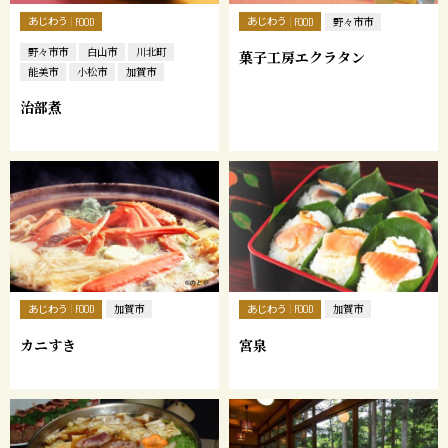
あじわう
あじわう
FOOD
FOOD
野々市市
野々市市
白山市
川北町
菓子工房エクラタン
能美市
小松市
加賀市
治部煮
あじわう
あじわう
FOOD
加賀市
FOOD
加賀市
カニすき
宮泉