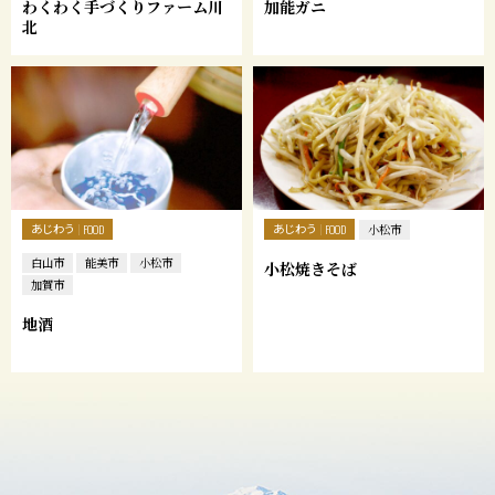
わくわく手づくりファーム川
加能ガニ
北
あじわう
あじわう
FOOD
FOOD
小松市
白山市
能美市
小松市
小松焼きそば
加賀市
地酒