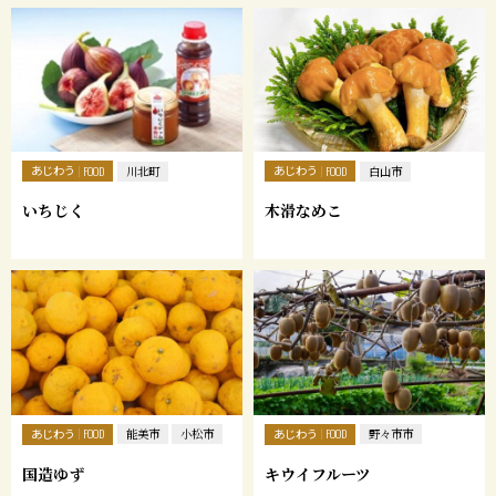
あじわう
あじわう
FOOD
川北町
FOOD
白山市
いちじく
木滑なめこ
あじわう
あじわう
FOOD
能美市
小松市
FOOD
野々市市
国造ゆず
キウイフルーツ