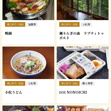
あじわう
あじわう
FOOD
加賀市
FOOD
小松市
鴨鍋
瀬々らぎの森 ラプティトゥ
ポルト
あじわう
あじわう
FOOD
小松市
FOOD
野々市市
小松うどん
1の1 NONOICHI