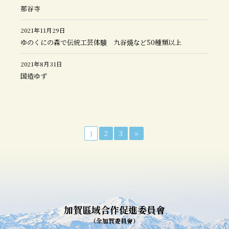
那谷寺
2021年11月29日
ゆのくにの森で伝統工芸体験 九谷焼など50種類以上
2021年8月31日
国造ゆず
2
3
»
1
加賀區域合作促進委員會
（全加賀委員會）