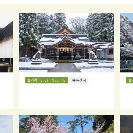
볼거리
볼
SIGHTSEEING
하쿠산시