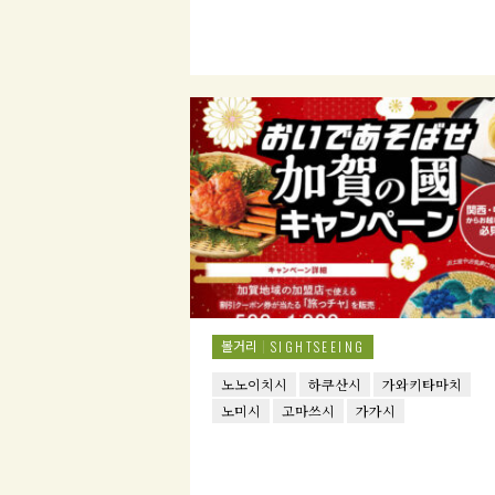
볼거리
SIGHTSEEING
노노이치시
하쿠산시
가와키타마치
노미시
고마쓰시
가가시