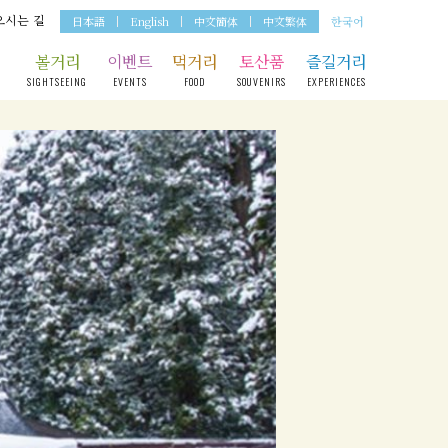
오시는 길
日本語
English
中文簡体
中文繁体
한국어
볼거리
이벤트
먹거리
토산품
즐길거리
SIGHTSEEING
EVENTS
FOOD
SOUVENIRS
EXPERIENCES