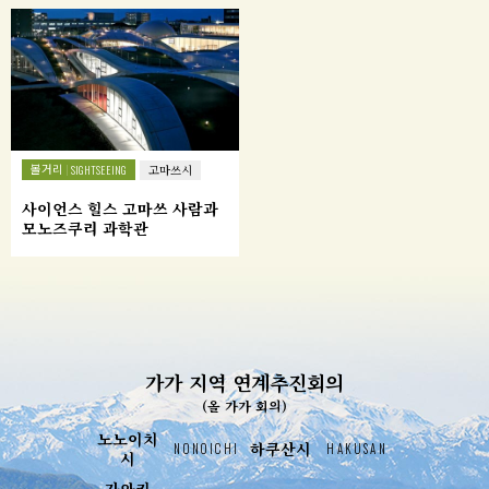
볼거리
SIGHTSEEING
고마쓰시
사이언스 힐스 고마쓰 사람과
모노즈쿠리 과학관
가가 지역 연계추진회의
(올 가가 회의)
노노이치
하쿠산시
NONOICHI
HAKUSAN
시