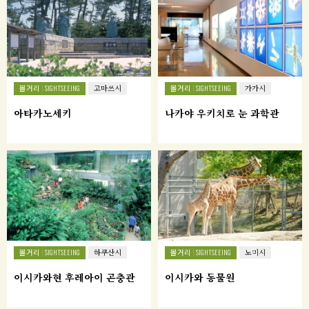
볼거리
볼거리
SIGHTSEEING
고마쓰시
SIGHTSEEING
가가시
아타카노세키
나카야 우키치로 눈 과학관
볼거리
볼거리
SIGHTSEEING
하쿠산시
SIGHTSEEING
노미시
이시카와현 후레아이 곤충관
이시카와 동물원