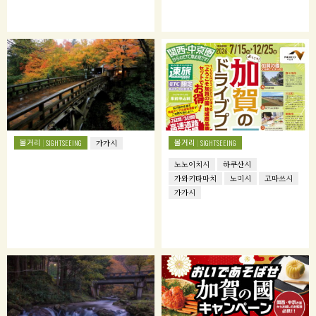
볼거리
볼거리
SIGHTSEEING
가가시
SIGHTSEEING
노노이치시
하쿠산시
가와키타마치
노미시
고마쓰시
가가시