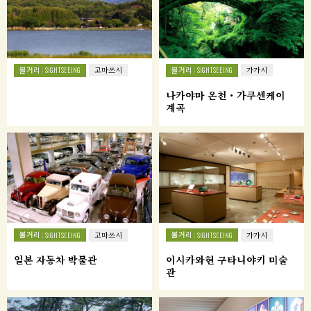
볼거리
볼거리
SIGHTSEEING
고마쓰시
SIGHTSEEING
가가시
나카야마 온천・가쿠센케이
계곡
볼거리
볼거리
SIGHTSEEING
고마쓰시
SIGHTSEEING
가가시
일본 자동차 박물관
이시카와현 구타니야키 미술
관