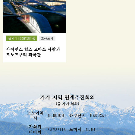
볼거리
SIGHTSEEING
고마쓰시
사이언스 힐스 고마쓰 사람과
모노즈쿠리 과학관
가가 지역 연계추진회의
(올 가가 회의)
노노이치
하쿠산시
NONOICHI
HAKUSAN
시
가와키
노미시
KAWAKITA
NOMI
타마치