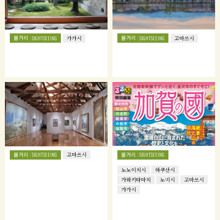
볼거리
볼거리
SIGHTSEEING
가가시
SIGHTSEEING
고마쓰시
볼거리
볼거리
SIGHTSEEING
고마쓰시
SIGHTSEEING
노노이치시
하쿠산시
가와키타마치
노미시
고마쓰시
가가시