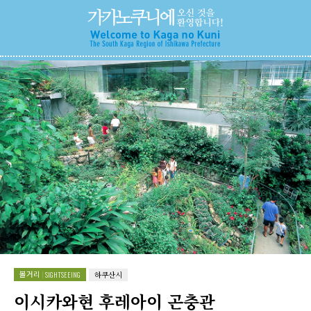
볼거리
SIGHTSEEING
하쿠산시
이시카와현 후레아이 곤충관