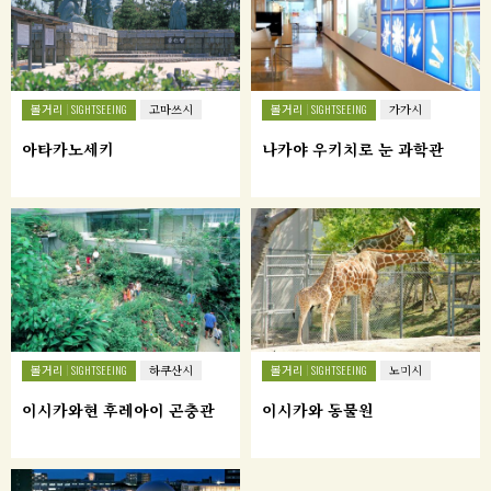
볼거리
볼거리
SIGHTSEEING
고마쓰시
SIGHTSEEING
가가시
아타카노세키
나카야 우키치로 눈 과학관
볼거리
볼거리
SIGHTSEEING
하쿠산시
SIGHTSEEING
노미시
이시카와현 후레아이 곤충관
이시카와 동물원