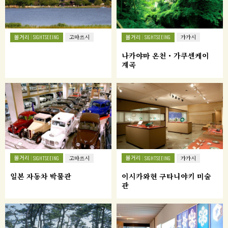
볼거리
볼거리
SIGHTSEEING
고마쓰시
SIGHTSEEING
가가시
나카야마 온천・가쿠센케이
계곡
볼거리
볼거리
SIGHTSEEING
고마쓰시
SIGHTSEEING
가가시
일본 자동차 박물관
이시카와현 구타니야키 미술
관