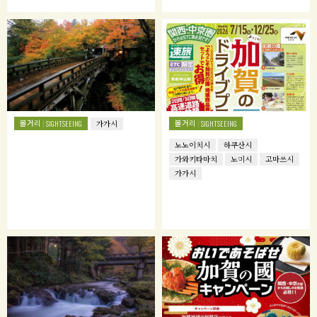
볼거리
볼거리
SIGHTSEEING
가가시
SIGHTSEEING
노노이치시
하쿠산시
가와키타마치
노미시
고마쓰시
가가시