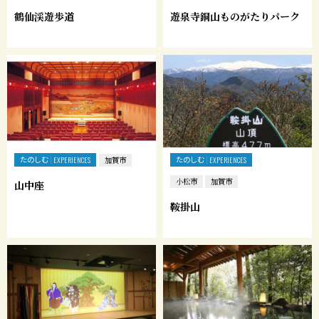
鶴仙渓遊歩道
遊泉寺銅山ものがたりパーク
たのしむ
たのしむ
EXPERIENCES
加賀市
EXPERIENCES
小松市
加賀市
山中座
鞍掛山