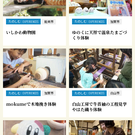
たのしむ
たのしむ
EXPERIENCES
能美市
EXPERIENCES
加賀市
いしかわ動物園
ゆのくに天祥で温泉たまごづ
くり体験
たのしむ
たのしむ
EXPERIENCES
加賀市
EXPERIENCES
白山市
mokumeで木地挽き体験
白山工房で牛首紬の工程見学
やはた織り体験