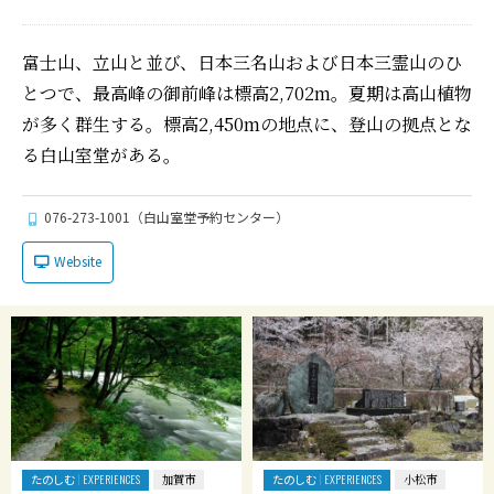
富士山、立山と並び、日本三名山および日本三霊山のひ
とつで、最高峰の御前峰は標高2,702m。夏期は高山植物
が多く群生する。標高2,450mの地点に、登山の拠点とな
る白山室堂がある。
076-273-1001（白山室堂予約センター）
Website
たのしむ
たのしむ
EXPERIENCES
加賀市
EXPERIENCES
小松市