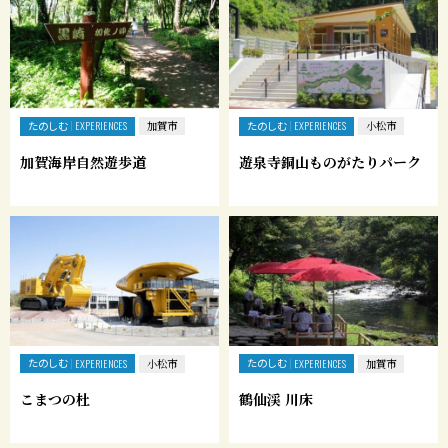
たのしむ
たのしむ
EXPERIENCES
加賀市
EXPERIENCES
小松市
加賀海岸自然遊歩道
遊泉寺銅山ものがたりパーク
たのしむ
たのしむ
EXPERIENCES
小松市
EXPERIENCES
加賀市
こまつの杜
鶴仙渓 川床