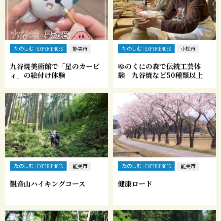
たのしむ
たのしむ
EXPERIENCES
能美市
EXPERIENCES
小松市
九谷焼美術館で「星のカービ
ゆのくにの森で伝統工芸体
ィ」の絵付け体験
験 九谷焼など50種類以上
たのしむ
たのしむ
EXPERIENCES
能美市
EXPERIENCES
能美市
観音山ハイキングコース
健康ロード