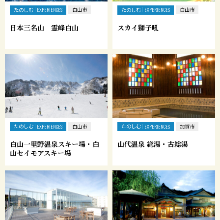
たのしむ
たのしむ
EXPERIENCES
白山市
EXPERIENCES
白山市
日本三名山 霊峰白山
スカイ獅子吼
たのしむ
たのしむ
EXPERIENCES
白山市
EXPERIENCES
加賀市
白山一里野温泉スキー場・白
山代温泉 総湯・古総湯
山セイモアスキー場