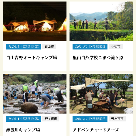
たのしむ
たのしむ
EXPERIENCES
白山市
EXPERIENCES
小松市
白山吉野オートキャンプ場
里山自然学校こまつ滝ケ原
たのしむ
たのしむ
EXPERIENCES
野々市市
EXPERIENCES
野々市市
瀬波川キャンプ場
アドベンチャードアーズ