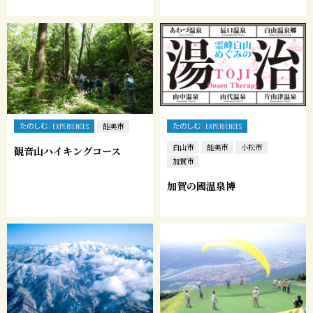
たのしむ
たのしむ
EXPERIENCES
能美市
EXPERIENCES
白山市
能美市
小松市
観音山ハイキングコース
加賀市
加賀の國温泉博