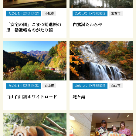
たのしむ
たのしむ
EXPERIENCES
小松市
EXPERIENCES
加賀市
「安宅の関」こまつ勧進帳の
白鷺湯たわらや
里 勧進帳ものがたり館
たのしむ
たのしむ
EXPERIENCES
白山市
EXPERIENCES
白山市
白山白川郷ホワイトロード
姥ケ滝