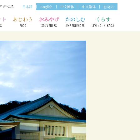
アクセス
日本語
English
中文簡体
中文繁体
한국어
ント
あじわう
おみやげ
たのしむ
くらす
TS
FOOD
SOUVENIRS
EXPERIENCES
LIVING IN KAGA