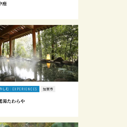
中座
のしむ
EXPERIENCES
加賀市
鷺湯たわらや