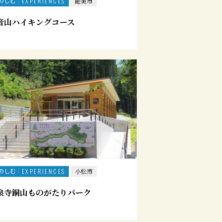
のしむ
EXPERIENCES
能美市
音山ハイキングコース
のしむ
EXPERIENCES
小松市
泉寺銅山ものがたりパーク