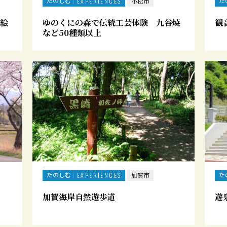
たのしむ
た
EXPERIENCES
小松市
絵
ゆのくにの森で伝統工芸体験 九谷焼
観
など50種類以上
たのしむ
た
EXPERIENCES
加賀市
加賀海岸自然遊歩道
遊