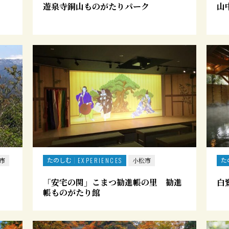
遊泉寺銅山ものがたりパーク
山
たのしむ
た
市
EXPERIENCES
小松市
「安宅の関」こまつ勧進帳の里 勧進
白
帳ものがたり館