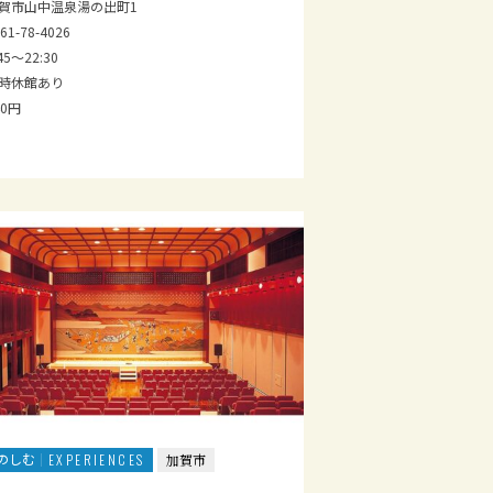
賀市山中温泉湯の出町1
61-78-4026
45～22:30
時休館あり
40円
のしむ
EXPERIENCES
加賀市