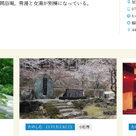
加
同浴場。男湯と女湯が別棟になっている。
07
6:
臨
4
たのしむ
た
EXPERIENCES
小松市