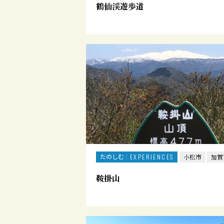
鶴仙渓遊歩道
たのしむ
EXPERIENCES
小松市
加賀
鞍掛山