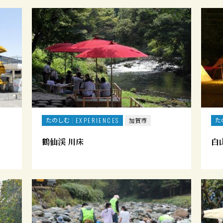
たのしむ
た
EXPERIENCES
加賀市
鶴仙渓 川床
白