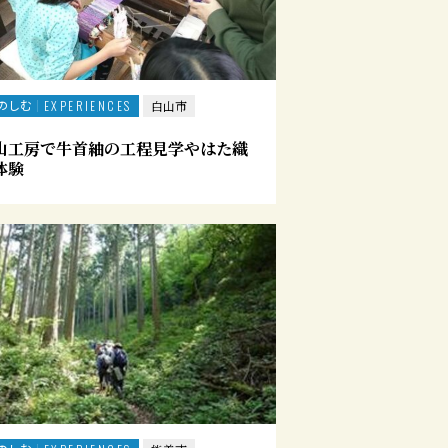
のしむ
EXPERIENCES
白山市
山工房で牛首紬の工程見学やはた織
体験