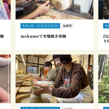
たのしむ
た
EXPERIENCES
加賀市
験
mokumeで木地挽き体験
白
り