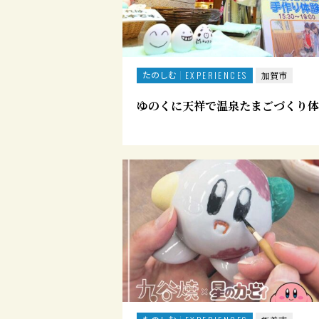
たのしむ
EXPERIENCES
加賀市
ゆのくに天祥で温泉たまごづくり体