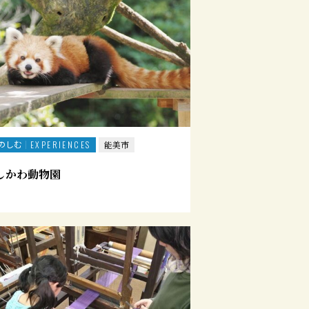
のしむ
EXPERIENCES
能美市
しかわ動物園