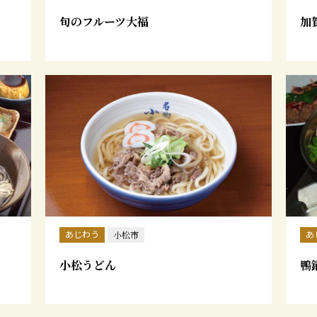
旬のフルーツ大福
加
あじわう
あ
小松市
小松うどん
鴨