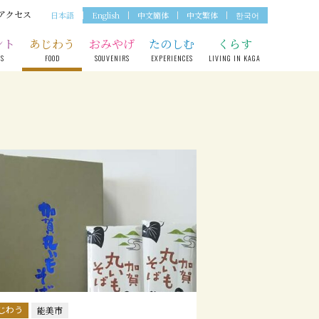
アクセス
日本語
English
中文簡体
中文繁体
한국어
ント
あじわう
おみやげ
たのしむ
くらす
TS
FOOD
SOUVENIRS
EXPERIENCES
LIVING IN KAGA
じわう
能美市