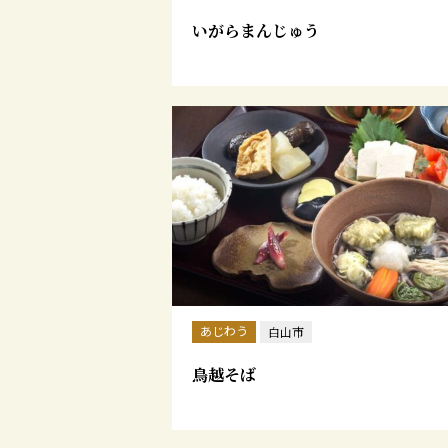
いがらまんじゅう
あじわう
白山市
鳥越そば