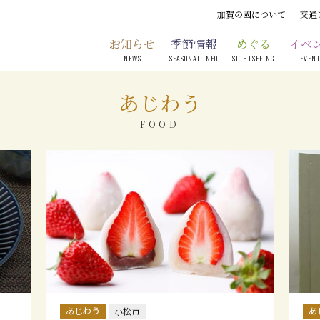
加賀の國について
交通
お知らせ
季節情報
めぐる
イベ
NEWS
SEASONAL INFO
SIGHTSEEING
EVEN
あじわう
FOOD
あじわう
あ
小松市