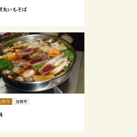
賀丸いもそば
じわう
加賀市
鍋