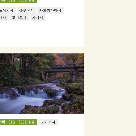
노이치시
하쿠산시
가와키타마치
미시
고마쓰시
가가시
거리
SIGHTSEEING
고마쓰시