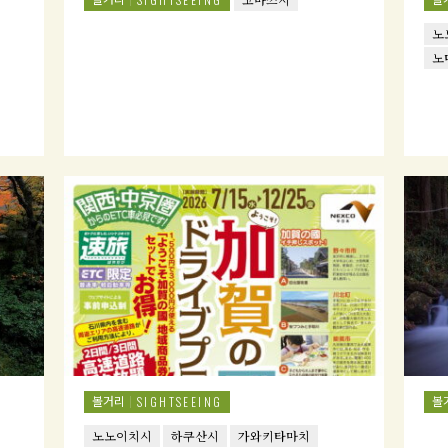
노
노
볼거리
볼
SIGHTSEEING
노노이치시
하쿠산시
가와키타마치