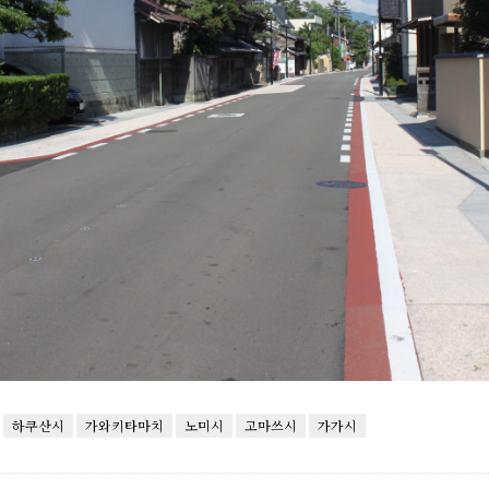
하쿠산시
가와키타마치
노미시
고마쓰시
가가시