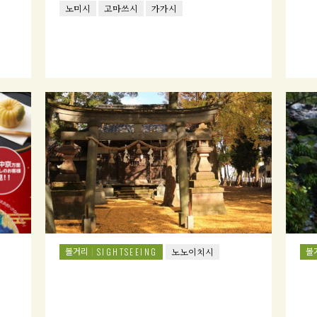
노미시
고마쓰시
가가시
볼거리
볼
SIGHTSEEING
노노이치시