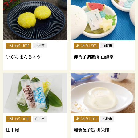
あじわう
あじわう
FOOD
小松市
FOOD
加賀市
いがらまんじゅう
御菓子調進所 山海堂
あじわう
あじわう
FOOD
白山市
FOOD
小松市
田中屋
加賀菓子処 御朱印