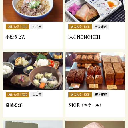
あじわう
あじわう
FOOD
小松市
FOOD
野々市市
小松うどん
1の1 NONOICHI
あじわう
あじわう
FOOD
白山市
FOOD
野々市市
鳥越そば
NiOR（ニオール）