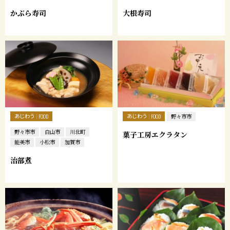
かぶら寿司
大根寿司
あじわう
あじわう
FOOD
FOOD
野々市市
野々市市
白山市
川北町
菓子工房エクラタン
能美市
小松市
加賀市
治部煮