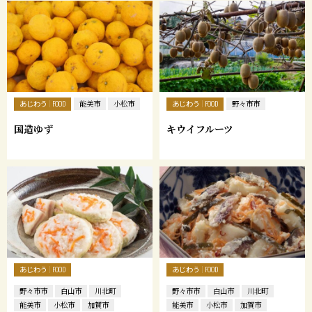
あじわう
あじわう
FOOD
能美市
小松市
FOOD
野々市市
国造ゆず
キウイフルーツ
あじわう
あじわう
FOOD
FOOD
野々市市
白山市
川北町
野々市市
白山市
川北町
能美市
小松市
加賀市
能美市
小松市
加賀市