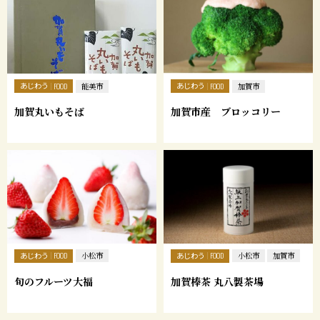
あじわう
あじわう
FOOD
能美市
FOOD
加賀市
加賀丸いもそば
加賀市産 ブロッコリー
あじわう
あじわう
FOOD
小松市
FOOD
小松市
加賀市
旬のフルーツ大福
加賀棒茶 丸八製茶場