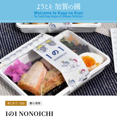
あじわう
FOOD
野々市市
1の1 NONOICHI