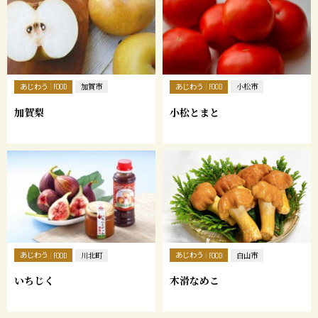
あじわう
あじわう
FOOD
加賀市
FOOD
小松市
加賀梨
小松とまと
あじわう
あじわう
FOOD
川北町
FOOD
白山市
いちじく
木滑なめこ