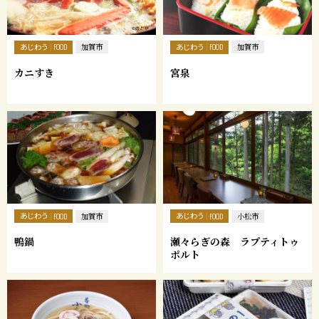
あじわう
あじわう
FOOD
加賀市
FOOD
加賀市
カニすき
宮泉
あじわう
あじわう
FOOD
加賀市
FOOD
小松市
鴨鍋
瀬々らぎの森 ラプティトゥ
ポルト