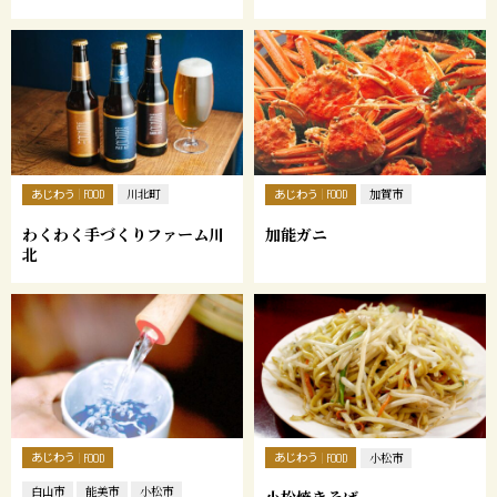
あじわう
あじわう
FOOD
川北町
FOOD
加賀市
わくわく手づくりファーム川
加能ガニ
北
あじわう
あじわう
FOOD
FOOD
小松市
白山市
能美市
小松市