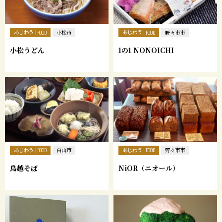
あじわう
あじわう
FOOD
小松市
FOOD
野々市市
小松うどん
1の1 NONOICHI
あじわう
あじわう
FOOD
白山市
FOOD
野々市市
鳥越そば
NiOR（ニオール）