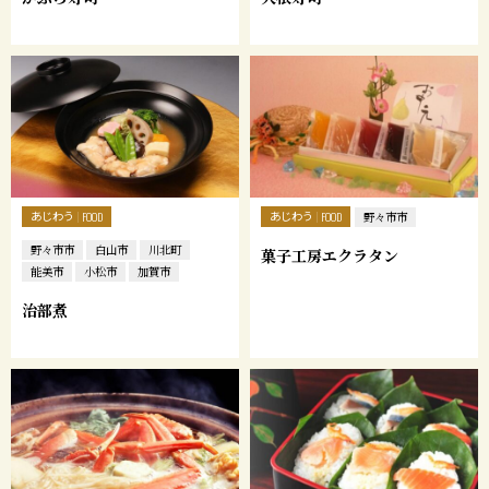
あじわう
あじわう
FOOD
FOOD
野々市市
野々市市
白山市
川北町
菓子工房エクラタン
能美市
小松市
加賀市
治部煮