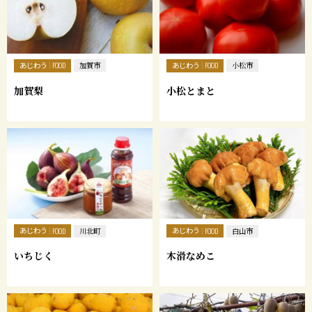
あじわう
あじわう
FOOD
加賀市
FOOD
小松市
加賀梨
小松とまと
あじわう
あじわう
FOOD
川北町
FOOD
白山市
いちじく
木滑なめこ