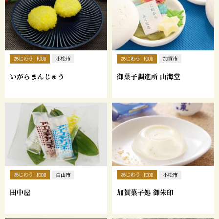
あじわう
あじわう
FOOD
小松市
FOOD
加賀市
いがらまんじゅう
御菓子調進所 山海堂
あじわう
あじわう
FOOD
白山市
FOOD
小松市
田中屋
加賀菓子処 御朱印