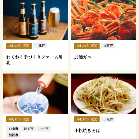
あじわう
あじわう
FOOD
川北町
FOOD
加賀市
わくわく手づくりファーム川
加能ガニ
北
あじわう
あじわう
FOOD
FOOD
小松市
白山市
能美市
小松市
小松焼きそば
加賀市