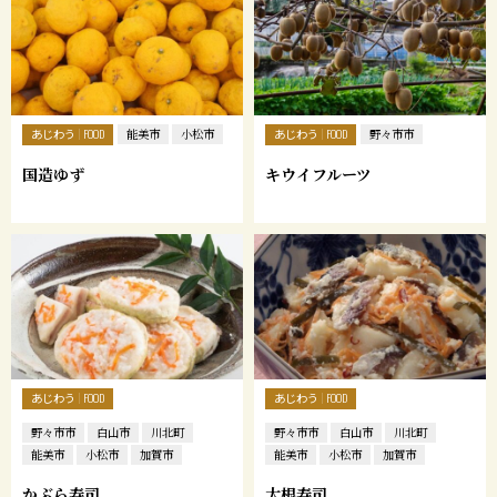
あじわう
あじわう
FOOD
能美市
小松市
FOOD
野々市市
国造ゆず
キウイフルーツ
あじわう
あじわう
FOOD
FOOD
野々市市
白山市
川北町
野々市市
白山市
川北町
能美市
小松市
加賀市
能美市
小松市
加賀市
かぶら寿司
大根寿司