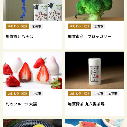
あじわう
あじわう
FOOD
能美市
FOOD
加賀市
加賀丸いもそば
加賀市産 ブロッコリー
あじわう
あじわう
FOOD
小松市
FOOD
小松市
加賀市
旬のフルーツ大福
加賀棒茶 丸八製茶場