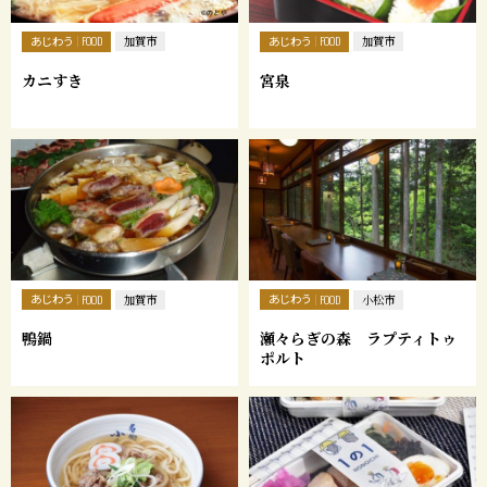
あじわう
あじわう
FOOD
加賀市
FOOD
加賀市
カニすき
宮泉
あじわう
あじわう
FOOD
加賀市
FOOD
小松市
鴨鍋
瀬々らぎの森 ラプティトゥ
ポルト