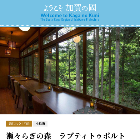
あじわう
FOOD
小松市
瀬々らぎの森 ラプティトゥポルト