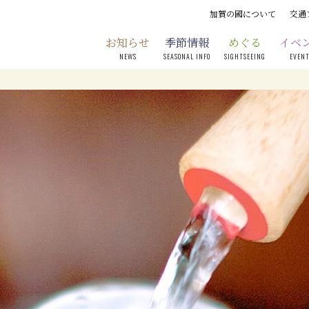
加賀の國について
交通
お知らせ
季節情報
めぐる
イベ
NEWS
SEASONAL INFO
SIGHTSEEING
EVEN