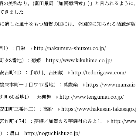
の酒の美称なり。(富田景周「加賀菊酒考」)』と言われるよう
てきました。
に適した風土をもつ加賀の国には、全国的に知られる酒蔵が数
丁目1）：日栄
http://nakamura-shuzou.co.jp/
新町タ8番地）：菊姫
https://www.kikuhime.co.jp/
安吉町41）：手取川、吉田蔵
http://tedorigawa.com/
鶴来本町一丁目ワ47番地）：萬歳楽
https://www.manzair
丸町60番地1）：天狗舞
http://www.tengumai.co.jp/
市安田町三番地二）：高砂
https://www.hakusan-takasago.
宮竹町イ74）：夢醸／加賀まる芋焼酎のみよし
http://www
2）：農口
http://noguchishuzo.jp/