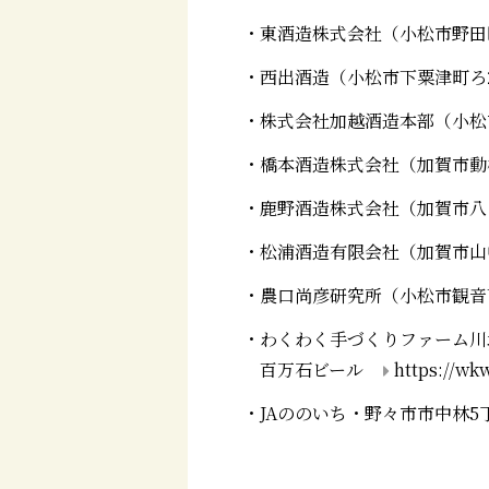
・東酒造株式会社（小松市野田町丁35）：
・西出酒造（
小松市下粟津町ろ
・株式会社加越酒造本部（小松
・橋本酒造株式会社（
加賀市動
・鹿野酒造株式会社（
加賀市
・松浦酒造有限会社（
加賀市山
・農口尚彦研究所（
小松市観音
・わくわく手づくりファーム川
百万石ビール
https://wk
・JAののいち・
野々市市中林5丁