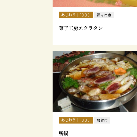
あじわう
FOOD
野々市市
菓子工房エクラタン
あじわう
FOOD
加賀市
鴨鍋