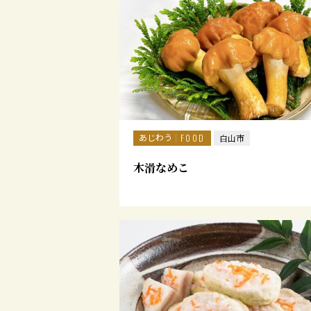
あじわう
FOOD
白山市
木滑なめこ