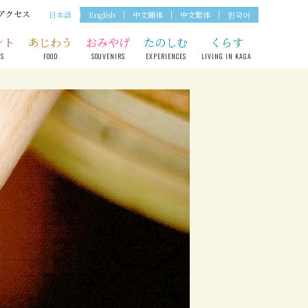
アクセス
日本語
English
中文簡体
中文繁体
한국어
ント
あじわう
おみやげ
たのしむ
くらす
TS
FOOD
SOUVENIRS
EXPERIENCES
LIVING IN KAGA