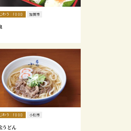
じわう
FOOD
加賀市
泉
じわう
FOOD
小松市
松うどん