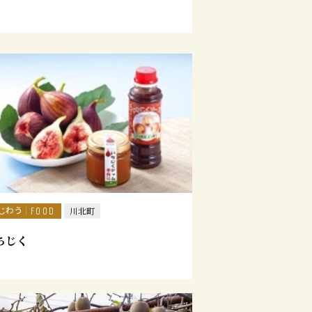
じわう
FOOD
川北町
ちじく