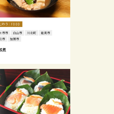
じわう
FOOD
々市市
白山市
川北町
能美市
松市
加賀市
部煮