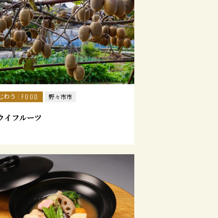
じわう
FOOD
野々市市
ウイフルーツ