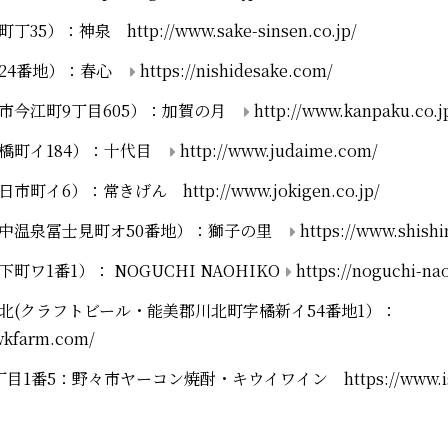
神泉 http://www.sake-sinsen.co.jp/
24番地
）：春心
https://nishidesake.com/
市今江町9丁目605）：加賀の月
http://www.kanpaku.co.j
橋町イ184
）：十代目
http://www.judaime.com/
八日市町イ6）：常きげん
http://www.jokigen.co.jp/
中温泉冨士見町オ50番地
）：獅子の里
https://www.shish
下町ワ1番1
）： NOGUCHI NAOHIKO
https://noguchi-nao
北(クラフトビール・能美郡川北町字橘新イ54番地1）：
wkfarm.com/
目1番5
：野々市ヤーコン焼酎・キウイワイン https://www.is-ja.