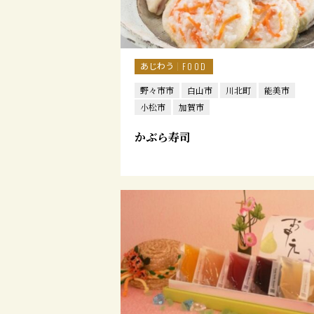
あじわう
FOOD
野々市市
白山市
川北町
能美市
小松市
加賀市
かぶら寿司