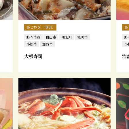
あじわう
あ
FOOD
野々市市
白山市
川北町
能美市
野
小松市
加賀市
小
大根寿司
治