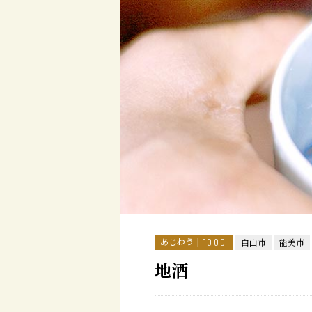
あじわう
FOOD
白山市
能美市
地酒