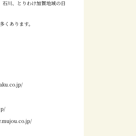
に、石川、とりわけ加賀地域の日
多くあります。
aku.co.jp/
jp/
.mujou.co.jp/