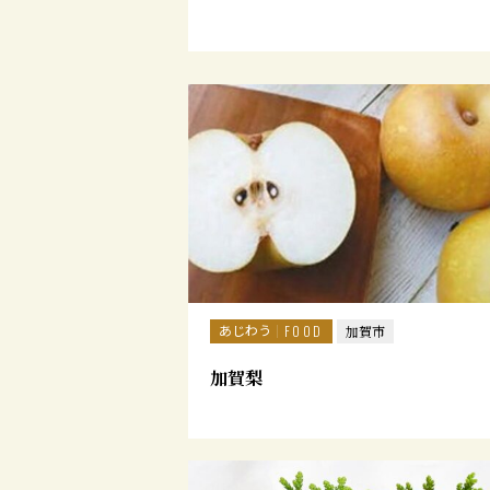
あじわう
FOOD
加賀市
加賀梨