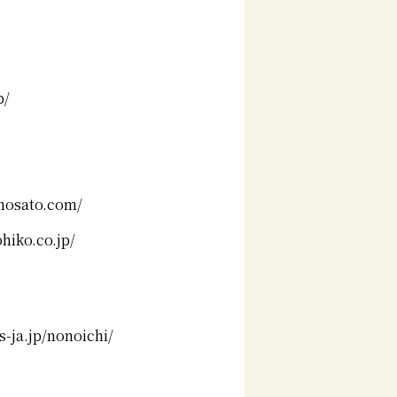
p/
inosato.com/
hiko.co.jp/
jp/nonoichi/