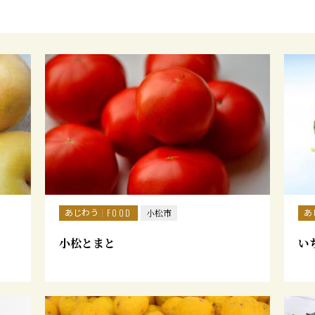
あじわう
あ
FOOD
小松市
小松とまと
い