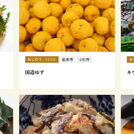
あじわう
あ
FOOD
能美市
小松市
国造ゆず
キ