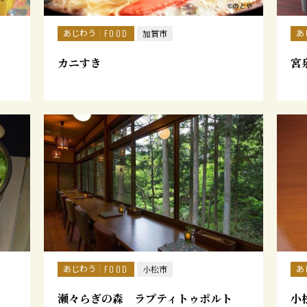
あじわう
あ
FOOD
加賀市
カニすき
宮
あじわう
あ
FOOD
小松市
瀬々らぎの森 ラプティトゥポルト
小